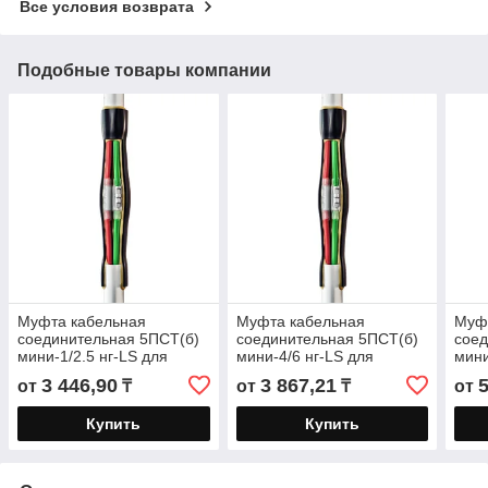
Все условия возврата
Подобные товары компании
Муфта кабельная
Муфта кабельная
Муф
соединительная 5ПСТ(б)
соединительная 5ПСТ(б)
соед
мини-1/2.5 нг-LS для
мини-4/6 нг-LS для
мини
бронированных кабелей
бронированных кабелей
бро
3 446,90
3 867,21
5
от
₸
от
₸
от
«нг-LS» с пластмассовой
«нг-LS» с пластмассовой
«нг-
Купить
Купить