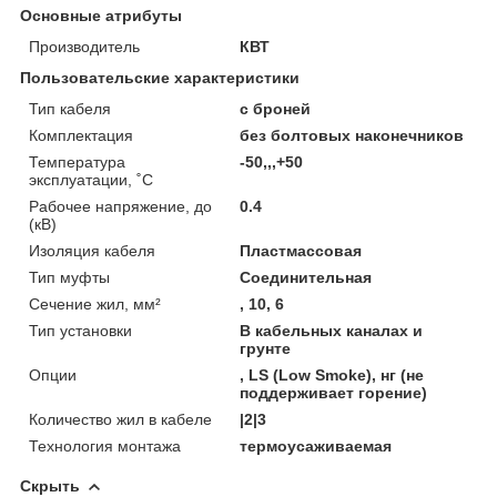
Основные атрибуты
Производитель
КВТ
Пользовательские характеристики
Тип кабеля
с броней
Комплектация
без болтовых наконечников
Температура
-50,,,+50
эксплуатации, ˚С
Рабочее напряжение, до
0.4
(кВ)
Изоляция кабеля
Пластмассовая
Тип муфты
Соединительная
Сечение жил, мм²
, 10, 6
Тип установки
В кабельных каналах и
грунте
Опции
, LS (Low Smoke), нг (не
поддерживает горение)
Количество жил в кабеле
|2|3
Технология монтажа
термоусаживаемая
Скрыть