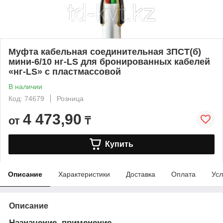
Муфта кабельная соединительная 3ПСТ(б)
мини-6/10 нг-LS для бронированных кабелей
«нг-LS» с пластмассовой
В наличии
Код: 74679
Розница
4 473,90
от
₸
Купить
Описание
Характеристики
Доставка
Оплата
Усл
Описание
Назначение, применение