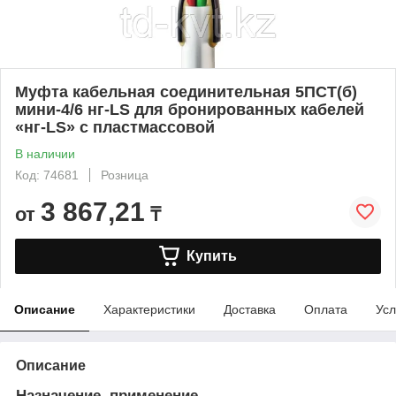
Муфта кабельная соединительная 5ПСТ(б)
мини-4/6 нг-LS для бронированных кабелей
«нг-LS» с пластмассовой
В наличии
Код: 74681
Розница
3 867,21
от
₸
Купить
Описание
Характеристики
Доставка
Оплата
Усл
Описание
Назначение, применение