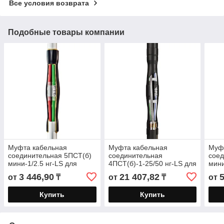
Все условия возврата
Подобные товары компании
Муфта кабельная
Муфта кабельная
Муф
соединительная 5ПСТ(б)
соединительная
соед
мини-1/2.5 нг-LS для
4ПСТ(б)-1-25/50 нг-LS для
мини
бронированных кабелей
бронированных кабелей
бро
3 446,90
21 407,82
5
от
₸
от
₸
от
«нг-LS» с пластмассовой
«нг-LS» с пластмассовой
«нг-
Купить
Купить