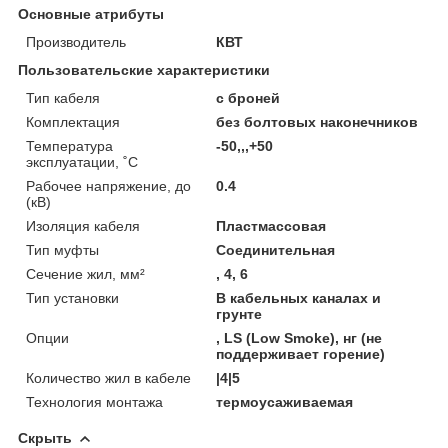
Основные атрибуты
Производитель
КВТ
Пользовательские характеристики
Тип кабеля
с броней
Комплектация
без болтовых наконечников
Температура
-50,,,+50
эксплуатации, ˚С
Рабочее напряжение, до
0.4
(кВ)
Изоляция кабеля
Пластмассовая
Тип муфты
Соединительная
Сечение жил, мм²
, 4, 6
Тип установки
В кабельных каналах и
грунте
Опции
, LS (Low Smoke), нг (не
поддерживает горение)
Количество жил в кабеле
|4|5
Технология монтажа
термоусаживаемая
Скрыть