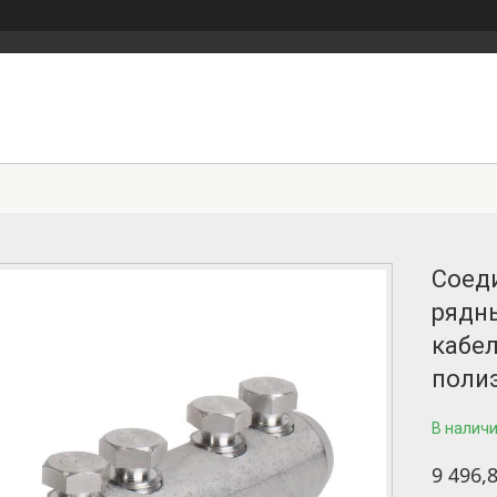
Соеди
рядн
кабел
поли
В налич
9 496,