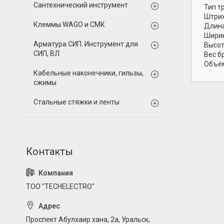
Сантехнический инструмент
Тип т
Штрих
Клеммы WAGO и СМК
Длина
Ширин
Арматура СИП. Инструмент для
Высот
СИП, ВЛ
Вес б
Объём
Кабельные наконечники, гильзы,
сжимы
Стальные стяжки и ленты
ТОО "TECHELECTRO"
Проспект Абулхаир хана, 2а, Уральск,