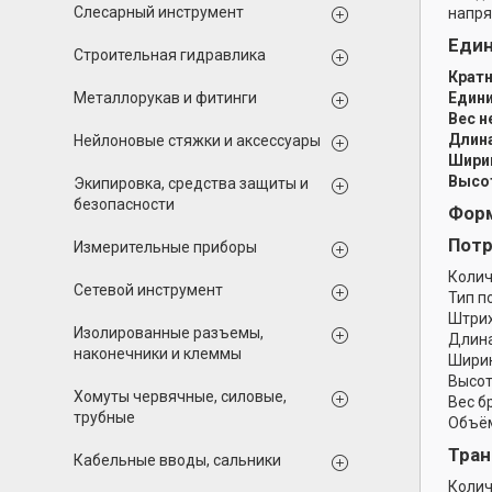
Слесарный инструмент
напря
Еди
Строительная гидравлика
Кратн
Металлорукав и фитинги
Едини
Вес н
Длина
Нейлоновые стяжки и аксессуары
Ширин
Высот
Экипировка, средства защиты и
безопасности
Форм
Потр
Измерительные приборы
Колич
Сетевой инструмент
Тип п
Штрих
Изолированные разъемы,
Длина
наконечники и клеммы
Ширин
Высот
Хомуты червячные, силовые,
Вес б
трубные
Объём
Тран
Кабельные вводы, сальники
Колич