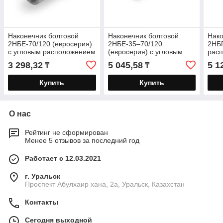
Наконечник болтовой
Наконечник болтовой
Нако
2НБЕ-70/120 (евросерия)
2НБЕ-35–70/120
2НБП
с угловым расположением
(евросерия) с угловым
рас
болтов
расположением болтов
для 
3 298,32
5 045,58
5 1
₸
₸
луженый
из с
Купить
Купить
О нас
Рейтинг не сформирован
Менее 5 отзывов за последний год
Работает с 12.03.2021
г. Уральск
Проспект Абулхаир хана, 2а, Уральск, Казахстан
Контакты
Сегодня выходной