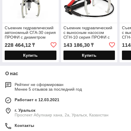
Съемник гидравлический
Съемник гидравлический
Съем
автономный СГА-30 серия
с выносным насосом
с в
ПРОФИ с диаметром
СГН-10 серия ПРОФИ с
СГН
захвата 350 мм и
диаметром захвата 250
диам
228 464,12
143 186,30
114
₸
₸
глубиной захвата 220 мм
мм и глубиной захвата
мм и
180
120
Купить
Купить
О нас
Рейтинг не сформирован
Менее 5 отзывов за последний год
Работает с 12.03.2021
г. Уральск
Проспект Абулхаир хана, 2а, Уральск, Казахстан
Контакты