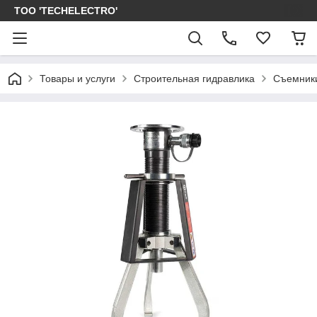
ТОО 'TECHELECTRO'
Товары и услуги
Строительная гидравлика
Съемники