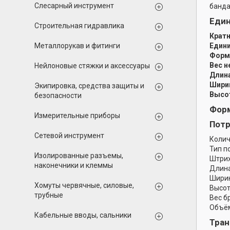
Слесарный инструмент
банда
Еди
Строительная гидравлика
Кратн
Металлорукав и фитинги
Едини
Форма
Вес н
Нейлоновые стяжки и аксессуары
Длина
Ширин
Экипировка, средства защиты и
Высот
безопасности
Форм
Измерительные приборы
Потр
Сетевой инструмент
Колич
Тип п
Изолированные разъемы,
Штрих
наконечники и клеммы
Длина
Ширин
Хомуты червячные, силовые,
Высот
трубные
Вес б
Объём
Кабельные вводы, сальники
Тран