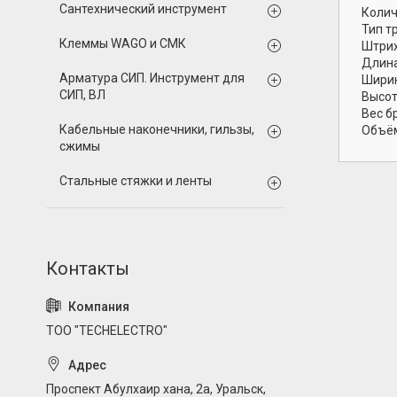
Сантехнический инструмент
Колич
Тип т
Клеммы WAGO и СМК
Штрих
Длина
Арматура СИП. Инструмент для
Ширин
СИП, ВЛ
Высот
Вес б
Кабельные наконечники, гильзы,
Объём
сжимы
Стальные стяжки и ленты
ТОО "TECHELECTRO"
Проспект Абулхаир хана, 2а, Уральск,