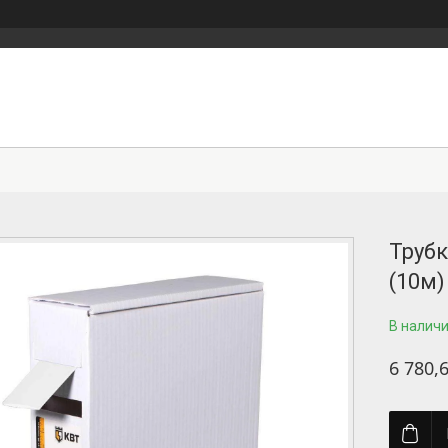
Трубк
(10м)
В налич
6 780,