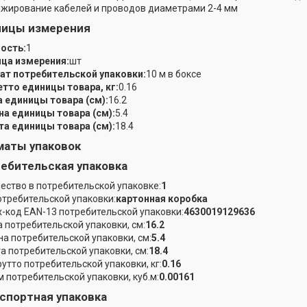
жирование кабелей и проводов диаметрами 2-4 мм
ницы измерения
ость:
1
ца измерения:
шт
т потребительской упаковки:
10 м в боксе
етто единицы товара, кг:
0.16
 единицы товара (см):
16.2
а единицы товара (см):
5.4
а единицы товара (см):
18.4
аты упаковок
ебительская упаковка
ество в потребительской упаковке:
1
отребительской упаковки:
картонная коробка
-код EAN-13 потребительской упаковки:
4630019129636
 потребительской упаковки, см:
16.2
а потребительской упаковки, см:
5.4
а потребительской упаковки, см:
18.4
рутто потребительской упаковки, кг:
0.16
 потребительской упаковки, куб.м:
0.00161
спортная упаковка