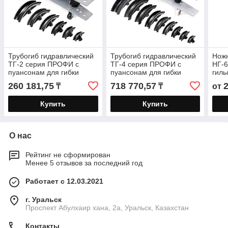
Трубогиб гидравлический
Трубогиб гидравлический
Ножн
ТГ-2 серия ПРОФИ с
ТГ-4 серия ПРОФИ с
НГ-
пуансонам для гибки
пуансонам для гибки
гиль
дюймовых стальных
дюймовых стальных
кабе
260 181,75
718 770,57
₸
₸
от
толстостенных труб
толстостенных труб
пров
Купить
Купить
О нас
Рейтинг не сформирован
Менее 5 отзывов за последний год
Работает с 12.03.2021
г. Уральск
Проспект Абулхаир хана, 2а, Уральск, Казахстан
Контакты