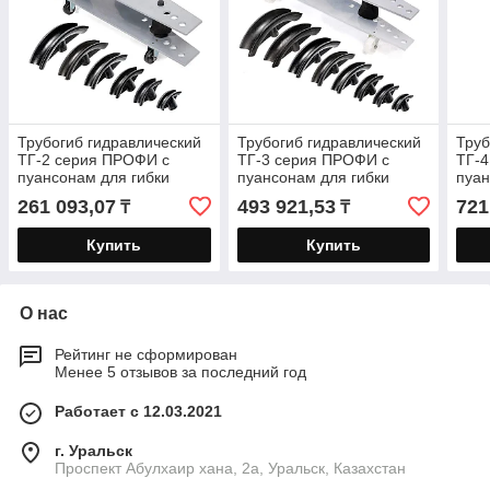
Трубогиб гидравлический
Трубогиб гидравлический
Труб
ТГ-2 серия ПРОФИ с
ТГ-3 серия ПРОФИ с
ТГ-
пуансонам для гибки
пуансонам для гибки
пуан
дюймовых стальных
дюймовых стальных
дюй
261 093,07
493 921,53
721
₸
₸
толстостенных труб
толстостенных труб
толс
Купить
Купить
О нас
Рейтинг не сформирован
Менее 5 отзывов за последний год
Работает с 12.03.2021
г. Уральск
Проспект Абулхаир хана, 2а, Уральск, Казахстан