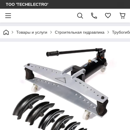
ТОО 'TECHELECTRO'
Товары и услуги
Строительная гидравлика
Трубогиб