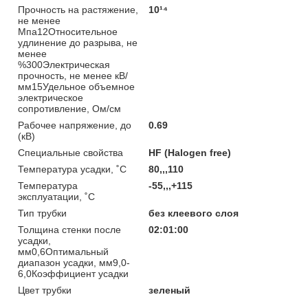
Прочность на растяжение,
10¹⁴
не менее
Мпа12Относительное
удлинение до разрыва, не
менее
%300Электрическая
прочность, не менее кВ/
мм15Удельное объемное
электрическое
сопротивление, Ом/см
Рабочее напряжение, до
0.69
(кВ)
Специальные свойства
HF (Halogen free)
Температура усадки, ˚С
80,,,110
Температура
-55,,,+115
эксплуатации, ˚С
Тип трубки
без клеевого слоя
Толщина стенки после
02:01:00
усадки,
мм0,6Оптимальный
диапазон усадки, мм9,0-
6,0Коэффициент усадки
Цвет трубки
зеленый