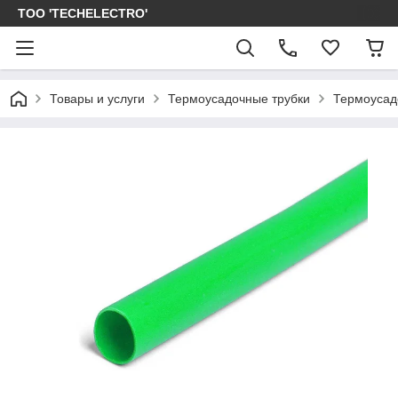
ТОО 'TECHELECTRO'
Товары и услуги
Термоусадочные трубки
Термоусад