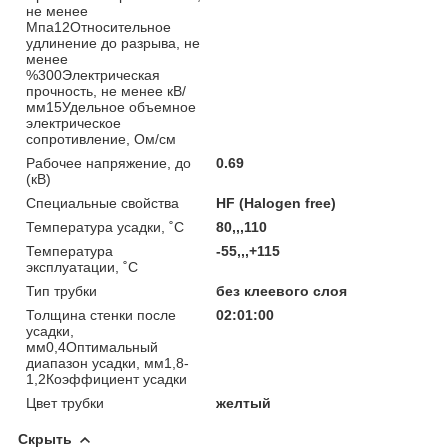
не менее
Мпа12Относительное
удлинение до разрыва, не
менее
%300Электрическая
прочность, не менее кВ/
мм15Удельное объемное
электрическое
сопротивление, Ом/см
Рабочее напряжение, до
0.69
(кВ)
Специальные свойства
HF (Halogen free)
Температура усадки, ˚С
80,,,110
Температура
-55,,,+115
эксплуатации, ˚С
Тип трубки
без клеевого слоя
Толщина стенки после
02:01:00
усадки,
мм0,4Оптимальный
диапазон усадки, мм1,8-
1,2Коэффициент усадки
Цвет трубки
желтый
Скрыть