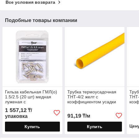
Все условия возврата
Подобные товары компании
Гильза кабельная ГМЛ(о)
Трубка термоусадочная
Труб
1.5/2.5 (20 шт) медная
ТНТ-4/2 желт с
ТНТ-
луженая с
коэффициентом усадки
коэ
технологическим окном в
2:1 в метровой нарезке
2:1 
1 557,12
₸/
мини-упаковке
91,19
₸/м
упаковка
Цен
Купить
Купить