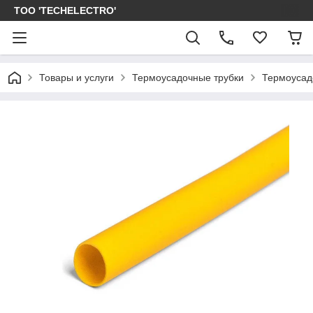
ТОО 'TECHELECTRO'
Товары и услуги
Термоусадочные трубки
Термоусад