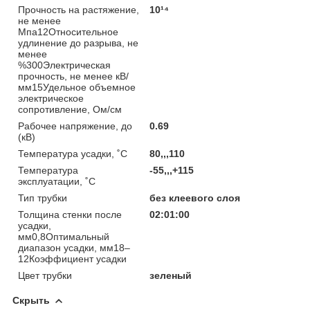
Прочность на растяжение,
10¹⁴
не менее
Мпа12Относительное
удлинение до разрыва, не
менее
%300Электрическая
прочность, не менее кВ/
мм15Удельное объемное
электрическое
сопротивление, Ом/см
Рабочее напряжение, до
0.69
(кВ)
Температура усадки, ˚С
80,,,110
Температура
-55,,,+115
эксплуатации, ˚С
Тип трубки
без клеевого слоя
Толщина стенки после
02:01:00
усадки,
мм0,8Оптимальный
диапазон усадки, мм18–
12Коэффициент усадки
Цвет трубки
зеленый
Скрыть