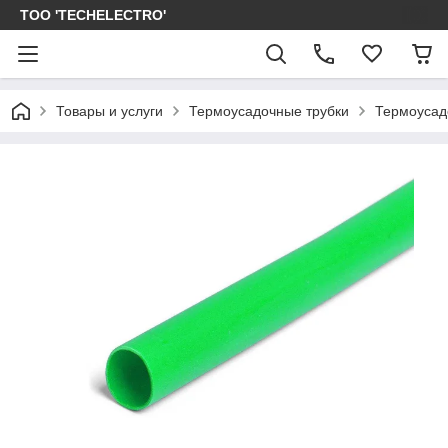
ТОО 'TECHELECTRO'
Товары и услуги
Термоусадочные трубки
Термоусад