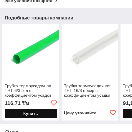
Все условия возврата
Подобные товары компании
Трубка термоусадочная
Трубка термоусадочная
Труб
ТНТ-6/3 зел с
ТНТ-16/8 прозр с
ТНТ-
коэффициентом усадки
коэффициентом усадки
коэ
2:1 в метровой нарезке
2:1 в метровой нарезке
2:1 
116,71
91,
₸/м
Цену уточняйте
Купить
О нас