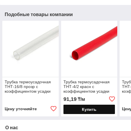
Подобные товары компании
Трубка термоусадочная
Трубка термоусадочная
Труб
ТНТ-16/8 прозр с
ТНТ-4/2 красн с
ТНТ-
коэффициентом усадки
коэффициентом усадки
коэ
2:1 в метровой нарезке
2:1 в метровой нарезке
2:1 
91,19
₸/м
Цену уточняйте
Цен
Купить
О нас