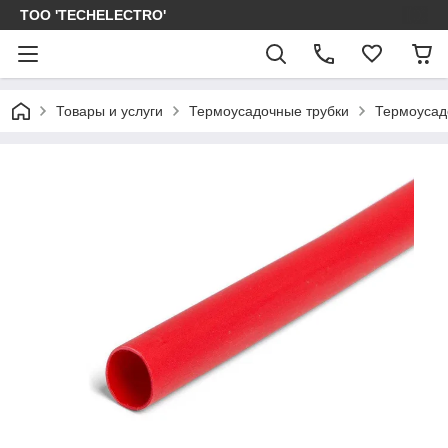
ТОО 'TECHELECTRO'
Товары и услуги
Термоусадочные трубки
Термоусад