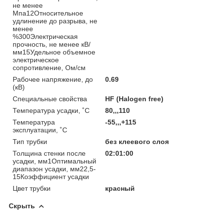
не менее
Мпа12Относительное
удлинение до разрыва, не
менее
%300Электрическая
прочность, не менее кВ/
мм15Удельное объемное
электрическое
сопротивление, Ом/см
Рабочее напряжение, до
0.69
(кВ)
Специальные свойства
HF (Halogen free)
Температура усадки, ˚С
80,,,110
Температура
-55,,,+115
эксплуатации, ˚С
Тип трубки
без клеевого слоя
Толщина стенки после
02:01:00
усадки, мм1Оптимальный
диапазон усадки, мм22,5-
15Коэффициент усадки
Цвет трубки
красный
Скрыть