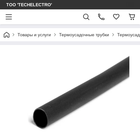
ТОО 'TECHELECTRO'
Товары и услуги
Термоусадочные трубки
Термоусад