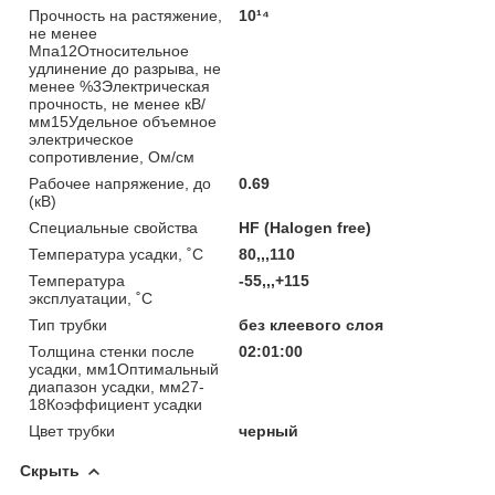
Прочность на растяжение,
10¹⁴
не менее
Мпа12Относительное
удлинение до разрыва, не
менее %3Электрическая
прочность, не менее кВ/
мм15Удельное объемное
электрическое
сопротивление, Ом/см
Рабочее напряжение, до
0.69
(кВ)
Специальные свойства
HF (Halogen free)
Температура усадки, ˚С
80,,,110
Температура
-55,,,+115
эксплуатации, ˚С
Тип трубки
без клеевого слоя
Толщина стенки после
02:01:00
усадки, мм1Оптимальный
диапазон усадки, мм27-
18Коэффициент усадки
Цвет трубки
черный
Скрыть