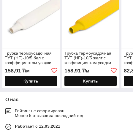
Трубка термоусадочная
Трубка термоусадочная
Труб
ТУТ (HF)-10/5 бел с
ТУТ (HF)-10/5 желт с
ТУТ 
коэффициентом усадки
коэффициентом усадки
коэ
2:1
2:1
2:1
158,91
158,91
82,
₸/м
₸/м
Купить
Купить
О нас
Рейтинг не сформирован
Менее 5 отзывов за последний год
Работает с 12.03.2021