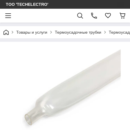
ТОО 'TECHELECTRO'
Товары и услуги
Термоусадочные трубки
Термоусад