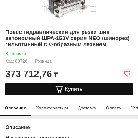
Пресс гидравлический для резки шин
автономный ШРА-150V серия NEO (шинорез)
гильотинный с V-образным лезвием
В наличии
Код: 89728
Розница
373 712,76
₸
Купить
Описание
Характеристики
Доставка
Оплата
Усл
Описание
Назначение, применение