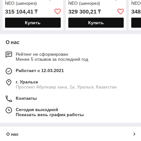
NEO (шинорез)
NEO (шинорез)
NEO
гильотинный с прямым
гильотинный с V-
гиль
315 104,41
329 300,21
348
₸
₸
лезвием
образным лезвием
лез
Купить
Купить
О нас
Рейтинг не сформирован
Менее 5 отзывов за последний год
Работает с 12.03.2021
г. Уральск
Проспект Абулхаир хана, 2а, Уральск, Казахстан
Контакты
Сегодня выходной
Показать весь график работы
О нас