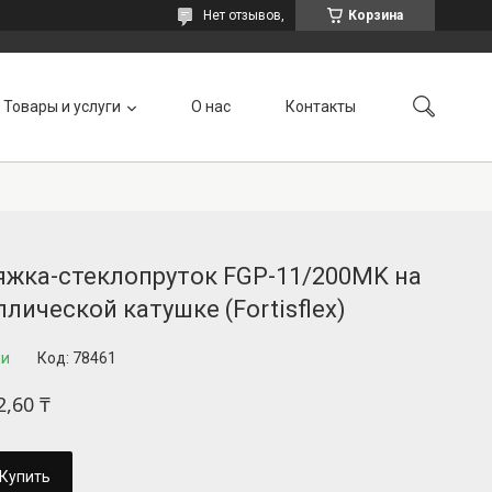
Нет отзывов,
Корзина
Товары и услуги
О нас
Контакты
яжка-стеклопруток FGP-11/200MK на
лической катушке (Fortisflex)
ии
Код:
78461
2,60 ₸
Купить