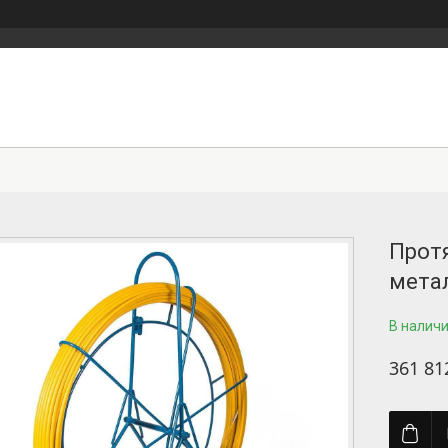
Прот
метал
В налич
361 81