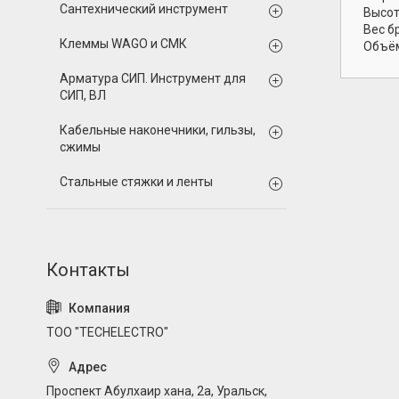
Сантехнический инструмент
Высот
Вес б
Клеммы WAGO и СМК
Объём
Арматура СИП. Инструмент для
СИП, ВЛ
Кабельные наконечники, гильзы,
сжимы
Стальные стяжки и ленты
ТОО "TECHELECTRO"
Проспект Абулхаир хана, 2а, Уральск,