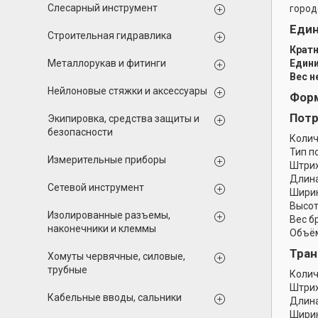
Слесарный инструмент
город
Еди
Строительная гидравлика
Кратн
Металлорукав и фитинги
Едини
Вес н
Нейлоновые стяжки и аксессуары
Форм
Потр
Экипировка, средства защиты и
безопасности
Колич
Тип п
Измерительные приборы
Штрих
Длина
Сетевой инструмент
Ширин
Высот
Изолированные разъемы,
Вес б
наконечники и клеммы
Объём
Тран
Хомуты червячные, силовые,
трубные
Колич
Штрих
Кабельные вводы, сальники
Длина
Ширин