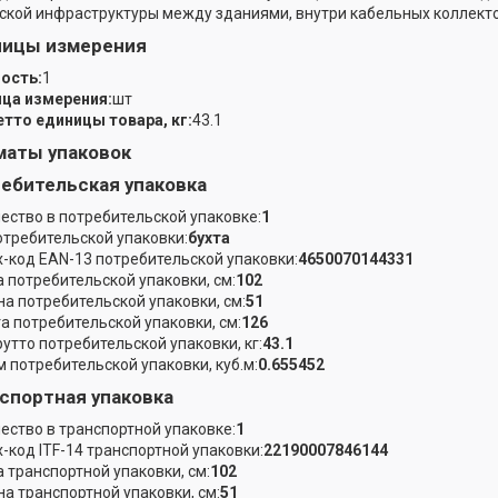
ской инфраструктуры между зданиями, внутри кабельных коллекто
ницы измерения
ость:
1
ца измерения:
шт
етто единицы товара, кг:
43.1
аты упаковок
ебительская упаковка
ество в потребительской упаковке:
1
отребительской упаковки:
бухта
-код EAN-13 потребительской упаковки:
4650070144331
 потребительской упаковки, см:
102
а потребительской упаковки, см:
51
а потребительской упаковки, см:
126
рутто потребительской упаковки, кг:
43.1
 потребительской упаковки, куб.м:
0.655452
спортная упаковка
ество в транспортной упаковке:
1
-код ITF-14 транспортной упаковки:
22190007846144
 транспортной упаковки, см:
102
а транспортной упаковки, см:
51