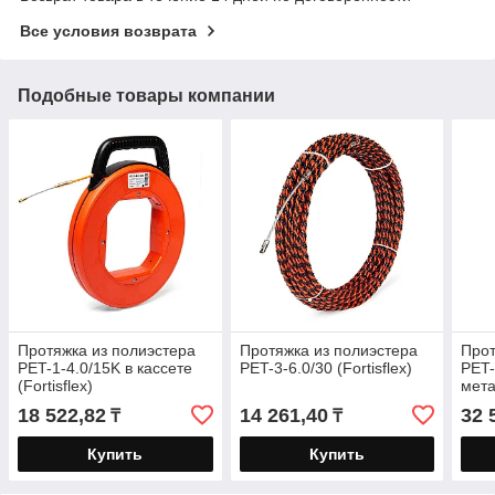
Все условия возврата
Подобные товары компании
Протяжка из полиэстера
Протяжка из полиэстера
Прот
PET-1-4.0/15K в кассете
PET-3-6.0/30 (Fortisflex)
PET-
(Fortisflex)
мета
(Fort
18 522,82
14 261,40
32 
₸
₸
Купить
Купить