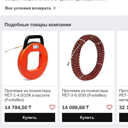
Все условия возврата
Подобные товары компании
Протяжка из полиэстера
Протяжка из полиэстера
Прот
PET-1-4.0/10K в кассете
PET-3-6.0/30 (Fortisflex)
PET-
(Fortisflex)
мета
(Fort
14 794,50
14 088,68
32 
₸
₸
Купить
Купить