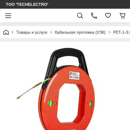
ТОО 'TECHELECTRO'
Товары и услуги
Кабельная протяжка (УЗК)
PET-1-3.