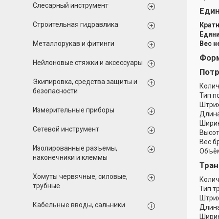
Слесарный инструмент
Еди
Строительная гидравлика
Кратн
Едини
Металлорукав и фитинги
Вес н
Форм
Нейлоновые стяжки и аксессуары
Потр
Экипировка, средства защиты и
Колич
безопасности
Тип п
Штрих
Измерительные приборы
Длина
Ширин
Сетевой инструмент
Высот
Вес б
Изолированные разъемы,
Объём
наконечники и клеммы
Тран
Хомуты червячные, силовые,
Колич
трубные
Тип т
Штрих
Кабельные вводы, сальники
Длина
Ширин