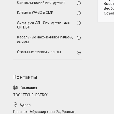
Сантехнический инструмент
Высот
Вес б
Клеммы WAGO и СМК
Объём
Арматура СИП. Инструмент для
СИП, ВЛ
Кабельные наконечники, гильзы,
сжимы
Стальные стяжки и ленты
ТОО "TECHELECTRO"
Проспект Абулхаир хана, 2а, Уральск,