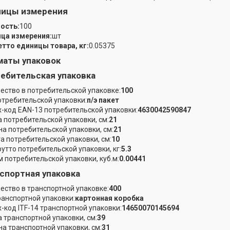
ницы измерения
ость:
100
ца измерения:
шт
етто единицы товара, кг:
0.05375
аты упаковок
ебительская упаковка
ество в потребительской упаковке:
100
отребительской упаковки:
п/э пакет
-код EAN-13 потребительской упаковки:
4630042590847
 потребительской упаковки, см:
21
а потребительской упаковки, см:
21
а потребительской упаковки, см:
10
рутто потребительской упаковки, кг:
5.3
 потребительской упаковки, куб.м:
0.00441
спортная упаковка
ество в транспортной упаковке:
400
ранспортной упаковки:
картонная коробка
-код ITF-14 транспортной упаковки:
14650070145694
 транспортной упаковки, см:
39
а транспортной упаковки, см:
31