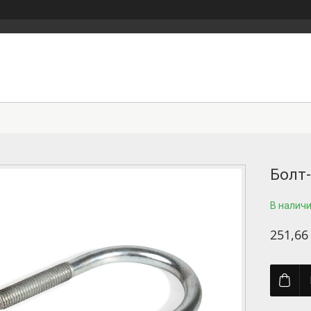
Болт-
В налич
251,66