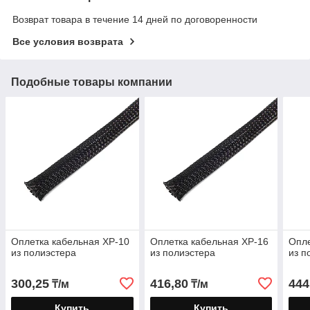
Возврат товара в течение 14 дней по договоренности
Все условия возврата
Подобные товары компании
Оплетка кабельная XP-10
Оплетка кабельная XP-16
Опле
из полиэстера
из полиэстера
из п
300,25
416,80
444
₸/м
₸/м
Купить
Купить