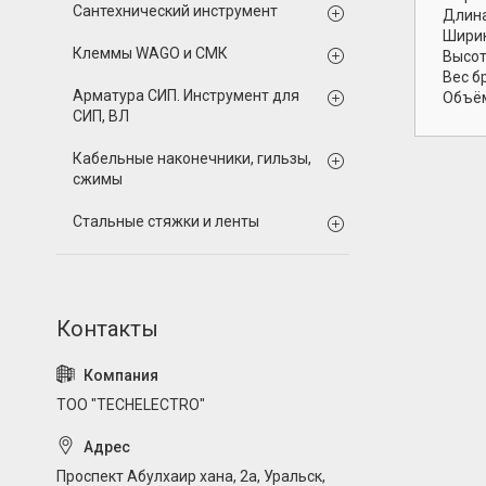
Сантехнический инструмент
Длина
Ширин
Клеммы WAGO и СМК
Высот
Вес б
Арматура СИП. Инструмент для
Объём
СИП, ВЛ
Кабельные наконечники, гильзы,
сжимы
Стальные стяжки и ленты
ТОО "TECHELECTRO"
Проспект Абулхаир хана, 2а, Уральск,