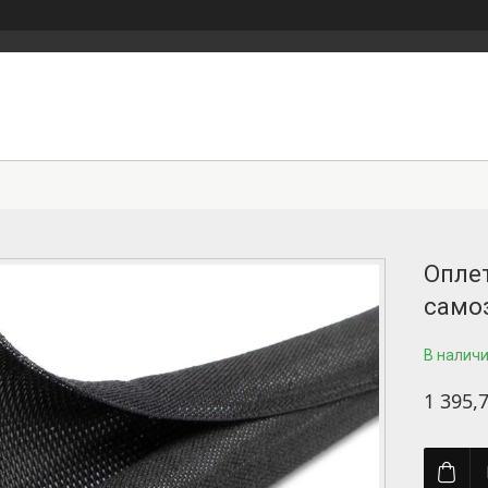
Оплет
само
В налич
1 395,