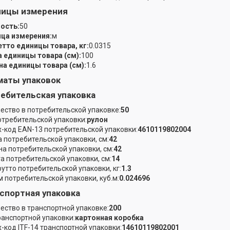
ницы измерения
ость:
50
ца измерения:
м
етто единицы товара, кг:
0.0315
 единицы товара (см):
100
а единицы товара (см):
1.6
аты упаковок
ебительская упаковка
ество в потребительской упаковке:
50
отребительской упаковки:
рулон
-код EAN-13 потребительской упаковки:
4610119802004
 потребительской упаковки, см:
42
а потребительской упаковки, см:
42
а потребительской упаковки, см:
14
рутто потребительской упаковки, кг:
1.3
 потребительской упаковки, куб.м:
0.024696
спортная упаковка
ество в транспортной упаковке:
200
ранспортной упаковки:
картонная коробка
-код ITF-14 транспортной упаковки:
14610119802001