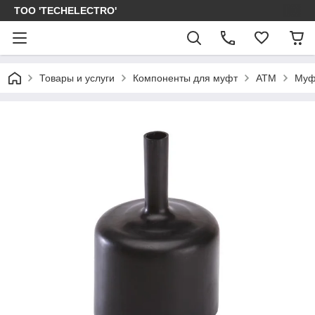
ТОО 'TECHELECTRO'
Товары и услуги
Компоненты для муфт
АТМ
Муф