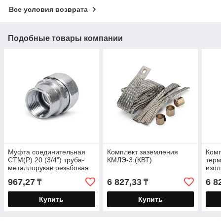
Все условия возврата
Подобные товары компании
Муфта соединительная
Комплект заземления
Ком
СТМ(Р) 20 (3/4") труба-
КМЛЭ-3 (КВТ)
тер
металлорукав резьбовая
изол
967,27
6 827,33
6 8
₸
₸
Купить
Купить