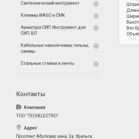
Сантехнический инструмент
Штрих
Длина
Клеммы WAGO и СМК
Ширин
Высот
Арматура СИП. Инструмент для
Вес б
СИП, ВЛ
Объём
Кабельные наконечники, гильзы,
сжимы
Стальные стяжки и ленты
ТОО "TECHELECTRO"
Проспект Абулхаир хана, 2а, Уральск,