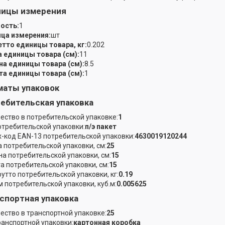
ницы измерения
ость:
1
ца измерения:
шт
етто единицы товара, кг:
0.202
 единицы товара (см):
11
а единицы товара (см):
8.5
а единицы товара (см):
1
аты упаковок
ебительская упаковка
ество в потребительской упаковке:
1
отребительской упаковки:
п/э пакет
-код EAN-13 потребительской упаковки:
4630019120244
 потребительской упаковки, см:
25
а потребительской упаковки, см:
15
а потребительской упаковки, см:
15
рутто потребительской упаковки, кг:
0.19
 потребительской упаковки, куб.м:
0.005625
спортная упаковка
ество в транспортной упаковке:
25
ранспортной упаковки:
картонная коробка