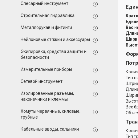
Слесарный инструмент
Еди
Строительная гидравлика
Кратн
Едини
Металлорукав и фитинги
Вес н
Длина
Ширин
Нейлоновые стяжки и аксессуары
Высот
Экипировка, средства защиты и
Форм
безопасности
Потр
Измерительные приборы
Колич
Тип п
Сетевой инструмент
Штрих
Длина
Изолированные разъемы,
Ширин
наконечники и клеммы
Высот
Вес б
Хомуты червячные, силовые,
Объём
трубные
Тран
Кабельные вводы, сальники
Колич
Тип т