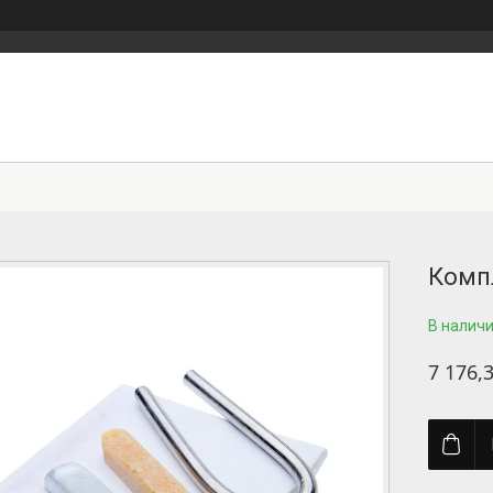
Комп
В налич
7 176,