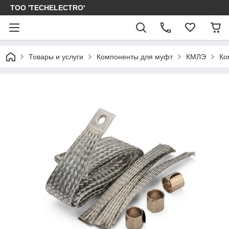
ТОО 'TECHELECTRO'
Товары и услуги
Компоненты для муфт
КМЛЭ
Ко