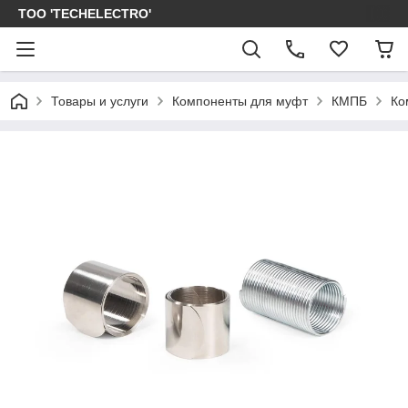
ТОО 'TECHELECTRO'
Товары и услуги
Компоненты для муфт
КМПБ
Ко