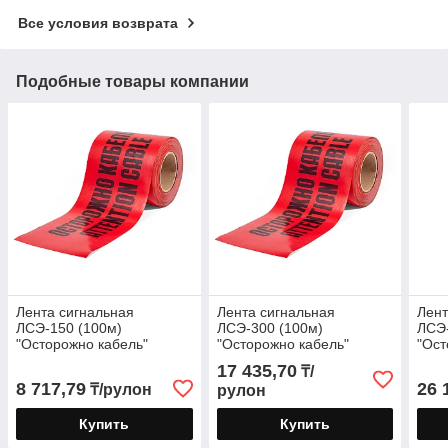
Все условия возврата
Подобные товары компании
Лента сигнальная
Лента сигнальная
Лент
ЛСЭ-150 (100м)
ЛСЭ-300 (100м)
ЛСЭ-
"Осторожно кабель"
"Осторожно кабель"
"Ост
17 435,70
₸/
8 717,79
26 
₸/рулон
рулон
Купить
Купить