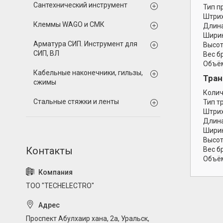
Сантехнический инструмент
Тип п
Штрих
Клеммы WAGO и СМК
Длина
Ширин
Арматура СИП. Инструмент для
Высот
СИП, ВЛ
Вес б
Объём
Кабельные наконечники, гильзы,
Тран
сжимы
Колич
Стальные стяжки и ленты
Тип т
Штрих
Длина
Ширин
Высот
Вес б
Объём
ТОО "TECHELECTRO"
Проспект Абулхаир хана, 2а, Уральск,