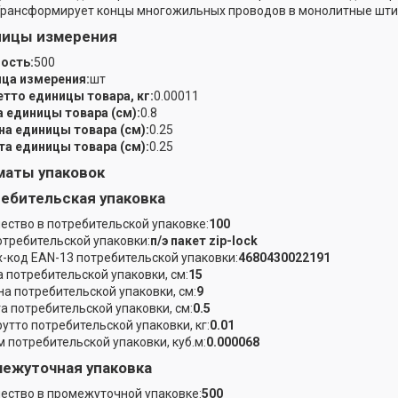
Трансформирует концы многожильных проводов в монолитные шт
ницы измерения
ость:
500
ца измерения:
шт
етто единицы товара, кг:
0.00011
 единицы товара (см):
0.8
а единицы товара (см):
0.25
а единицы товара (см):
0.25
аты упаковок
ебительская упаковка
ество в потребительской упаковке:
100
отребительской упаковки:
п/э пакет zip-lock
-код EAN-13 потребительской упаковки:
4680430022191
 потребительской упаковки, см:
15
а потребительской упаковки, см:
9
а потребительской упаковки, см:
0.5
рутто потребительской упаковки, кг:
0.01
 потребительской упаковки, куб.м:
0.000068
ежуточная упаковка
ество в промежуточной упаковке:
500