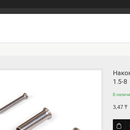
Нако
1.5-8
В налич
3,47 ₸