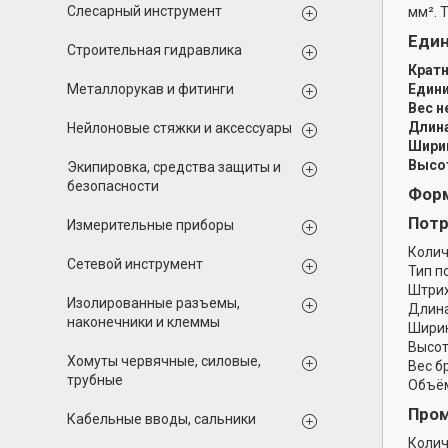
Слесарный инструмент
мм². 
Еди
Строительная гидравлика
Кратн
Металлорукав и фитинги
Едини
Вес н
Длина
Нейлоновые стяжки и аксессуары
Ширин
Высот
Экипировка, средства защиты и
безопасности
Форм
Потр
Измерительные приборы
Колич
Сетевой инструмент
Тип п
Штрих
Изолированные разъемы,
Длина
наконечники и клеммы
Ширин
Высот
Хомуты червячные, силовые,
Вес б
трубные
Объём
Пром
Кабельные вводы, сальники
Колич