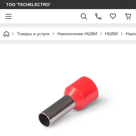
ТОО 'TECHELECTRO'
Товары и услуги
Наконечники НШВИ
НШВИ
Нако