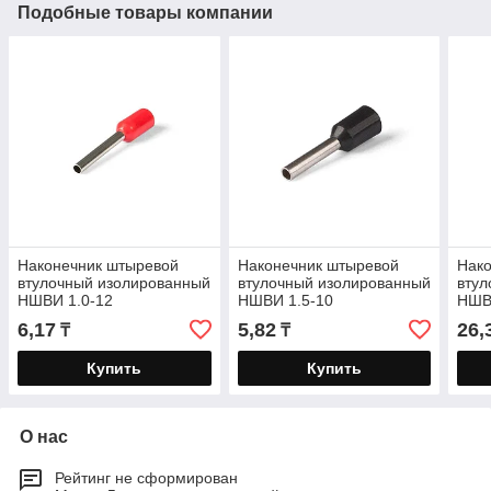
Подобные товары компании
Наконечник штыревой
Наконечник штыревой
Нак
втулочный изолированный
втулочный изолированный
втул
НШВИ 1.0-12
НШВИ 1.5-10
НШВ
6,17
5,82
26,
₸
₸
Купить
Купить
О нас
Рейтинг не сформирован