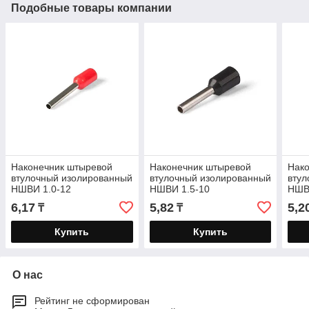
Подобные товары компании
Наконечник штыревой
Наконечник штыревой
Нак
втулочный изолированный
втулочный изолированный
втул
НШВИ 1.0-12
НШВИ 1.5-10
НШВ
6,17
5,82
5,2
₸
₸
Купить
Купить
О нас
Рейтинг не сформирован