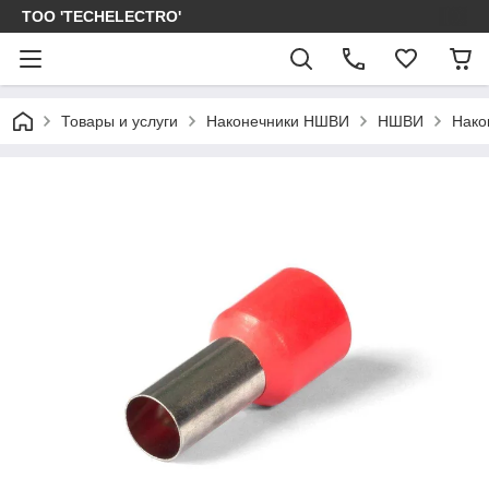
ТОО 'TECHELECTRO'
Товары и услуги
Наконечники НШВИ
НШВИ
Нако