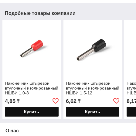
Подобные товары компании
Наконечник штыревой
Наконечник штыревой
Нак
втулочный изолированный
втулочный изолированный
втул
НШВИ 1.0-8
НШВИ 1.5-12
НШВ
4,85
6,62
8,1
₸
₸
Купить
Купить
О нас