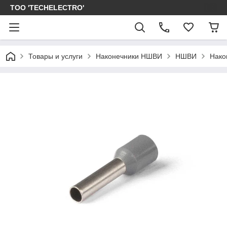
ТОО 'TECHELECTRO'
Товары и услуги
Наконечники НШВИ
НШВИ
Нако