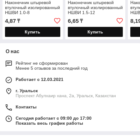
Наконечник штыревой
Наконечник штыревой
Нак
втулочный изолированный
втулочный изолированный
втул
НШВИ 1.0-8
НШВИ 1.5-12
НШВ
4,87
6,65
8,1
₸
₸
Купить
Купить
О нас
Рейтинг не сформирован
Менее 5 отзывов за последний год
Работает с 12.03.2021
г. Уральск
Проспект Абулхаир хана, 2а, Уральск, Казахстан
Контакты
Сегодня работает с 09:00 до 17:00
Показать весь график работы