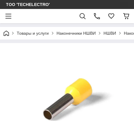
ТОО 'TECHELECTRO'
Товары и услуги
Наконечники НШВИ
НШВИ
Нако