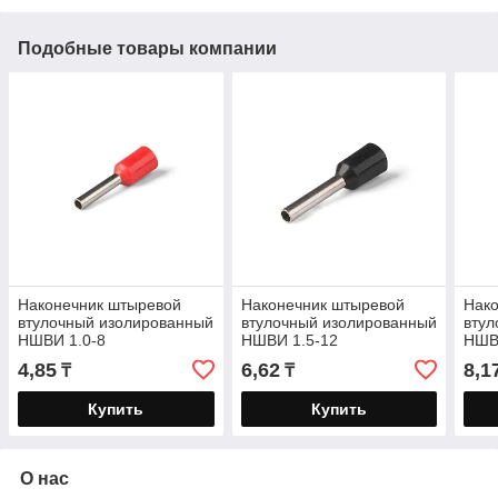
Подобные товары компании
Наконечник штыревой
Наконечник штыревой
Нак
втулочный изолированный
втулочный изолированный
втул
НШВИ 1.0-8
НШВИ 1.5-12
НШВ
4,85
6,62
8,1
₸
₸
Купить
Купить
О нас