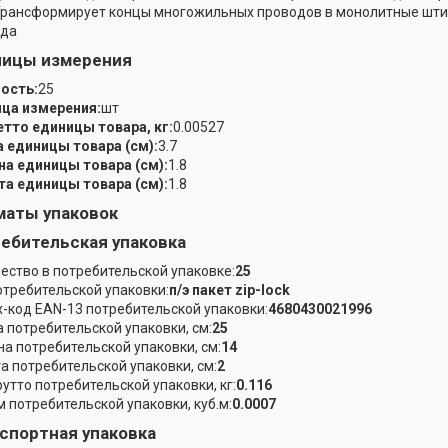
Трансформирует концы многожильных проводов в монолитные шти
ода
ницы измерения
ость:
25
ца измерения:
шт
етто единицы товара, кг:
0.00527
 единицы товара (см):
3.7
а единицы товара (см):
1.8
а единицы товара (см):
1.8
аты упаковок
ебительская упаковка
ество в потребительской упаковке:
25
отребительской упаковки:
п/э пакет zip-lock
-код EAN-13 потребительской упаковки:
4680430021996
 потребительской упаковки, см:
25
а потребительской упаковки, см:
14
а потребительской упаковки, см:
2
рутто потребительской упаковки, кг:
0.116
 потребительской упаковки, куб.м:
0.0007
спортная упаковка