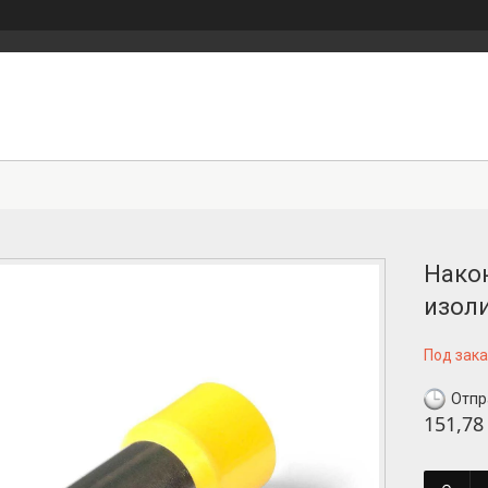
Нако
изол
Под зака
Отпр
151,78