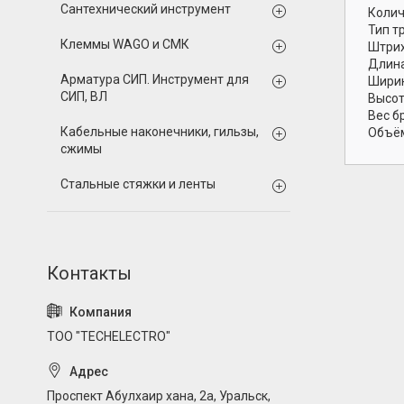
Сантехнический инструмент
Колич
Тип т
Клеммы WAGO и СМК
Штрих
Длина
Арматура СИП. Инструмент для
Ширин
СИП, ВЛ
Высот
Вес б
Кабельные наконечники, гильзы,
Объём
сжимы
Стальные стяжки и ленты
ТОО "TECHELECTRO"
Проспект Абулхаир хана, 2а, Уральск,