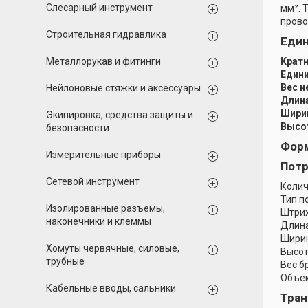
Слесарный инструмент
мм². 
пров
Строительная гидравлика
Еди
Металлорукав и фитинги
Кратн
Едини
Вес н
Нейлоновые стяжки и аксессуары
Длина
Ширин
Экипировка, средства защиты и
Высот
безопасности
Форм
Измерительные приборы
Потр
Сетевой инструмент
Колич
Тип п
Изолированные разъемы,
Штрих
наконечники и клеммы
Длина
Ширин
Хомуты червячные, силовые,
Высот
трубные
Вес б
Объём
Кабельные вводы, сальники
Тран