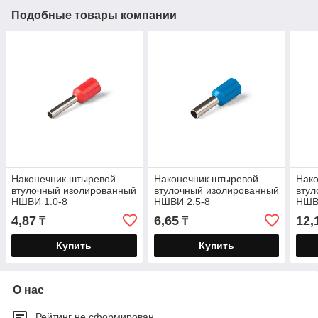
Подобные товары компании
Наконечник штыревой
Наконечник штыревой
Нак
втулочный изолированный
втулочный изолированный
втул
НШВИ 1.0-8
НШВИ 2.5-8
НШВ
4,87
6,65
12,
₸
₸
Купить
Купить
О нас
Рейтинг не сформирован