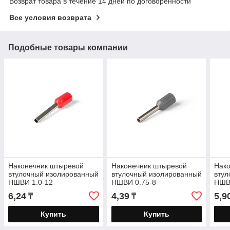
Возврат товара в течение 14 дней по договоренности
Все условия возврата
Подобные товары компании
Наконечник штыревой
Наконечник штыревой
Нак
втулочный изолированный
втулочный изолированный
втул
НШВИ 1.0-12
НШВИ 0.75-8
НШВ
6,24
4,39
5,9
₸
₸
Купить
Купить